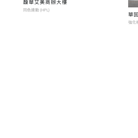
馥華艾美商辦大樓
同色連動 (HPL)
華
強化樹