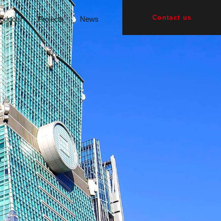
Contact us
oducts
Projects
News
臺中國家歌