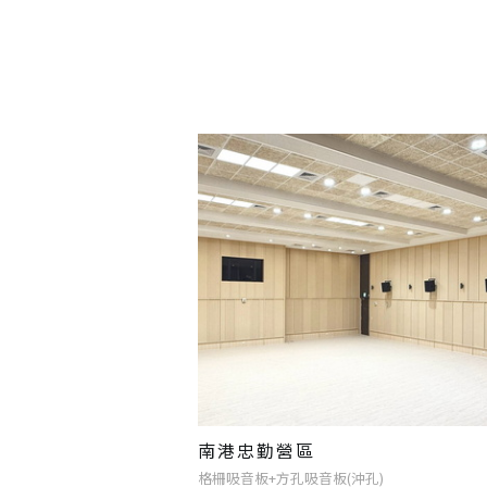
南港忠勤營區
格柵吸音板+方孔吸音板(沖孔)