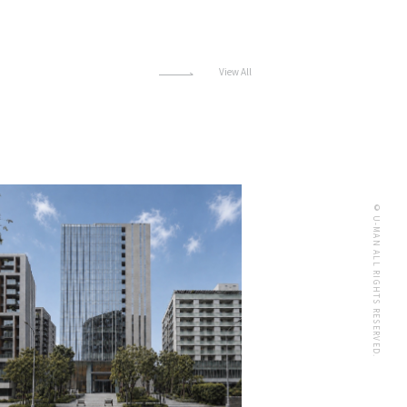
View All
© U-MAN ALL RIGHTS RESERVED.