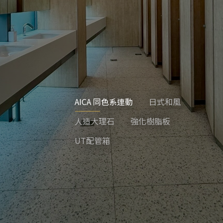
AICA 同色系連動
日式和風
人造大理石
強化樹脂板
UT配管箱